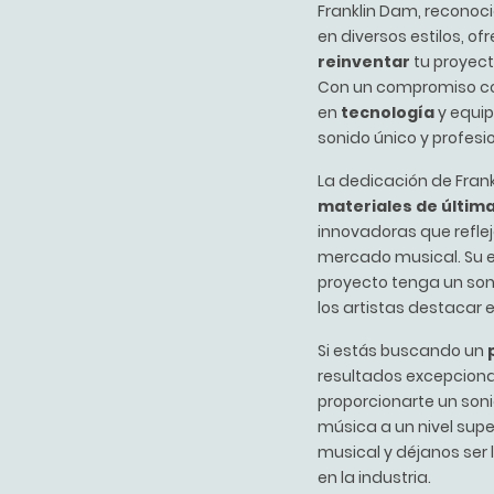
Franklin Dam, reconoc
en diversos estilos, of
reinventar
tu proyect
Con un compromiso con l
en
tecnología
y equip
sonido único y profesio
La dedicación de Fran
materiales de últim
innovadoras que refle
mercado musical. Su 
proyecto tenga un soni
los artistas destacar 
Si estás buscando un
resultados excepciona
proporcionarte un soni
música a un nivel super
musical y déjanos ser
en la industria.